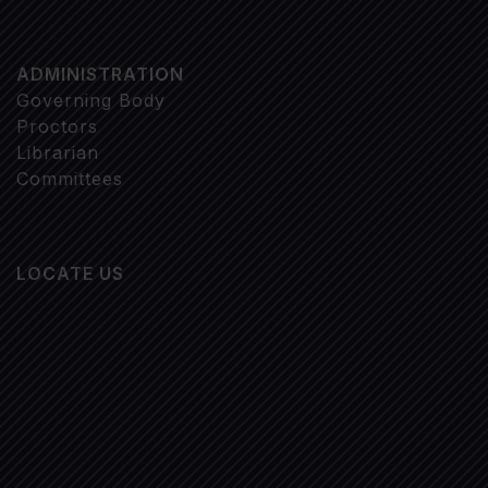
ADMINISTRATION
Governing Body
Proctors
Librarian
Committees
LOCATE US