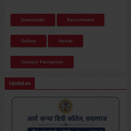
Downloads
Recruitment
Gallery
Hostel
Visitors’ Perception
Updates