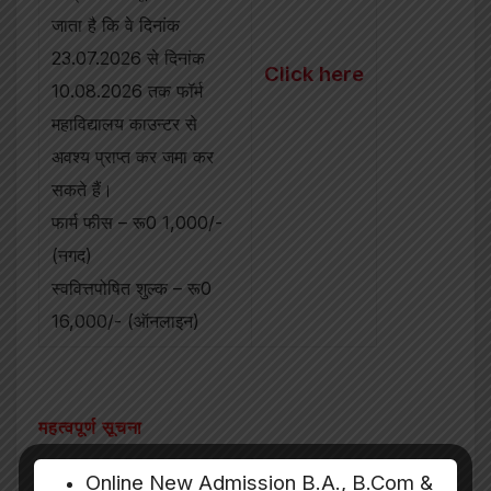
जाता है कि वे दिनांक
23.07.2026 से दिनांक
Click here
10.08.2026 तक फॉर्म
महाविद्यालय काउन्टर से
अवश्य प्राप्त कर जमा कर
सकते हैं।
फार्म फीस – रू0 1,000/-
(नगद)
स्ववित्तपोषित शुल्क – रू0
16,000/- (ऑनलाइन)
महत्वपूर्ण सूचना
महाविद्यालय के काउन्टर से फार्म नगद (CASH) फीस देकर
Online New Admission B.A., B.Com &